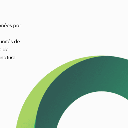
années par
e
unités de
s de
ignature