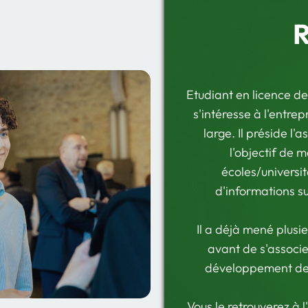
R
Etudiant en licence d
s'intéresse à l'entre
large. Il préside l
l'objectif de 
écoles/universi
d'informations sur
Il a déjà mené plusi
avant de s'associ
développement de C 
Vous le retrouverez à l