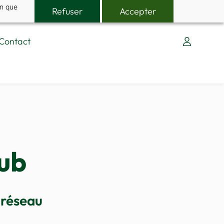
in que
Refuser
Accepter
Contact
lub
 réseau