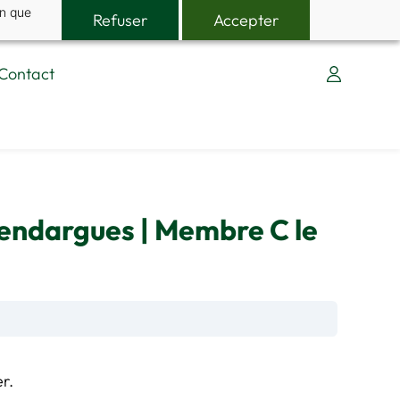
in que
Refuser
Accepter
Contact
 Vendargues | Membre C le
r.