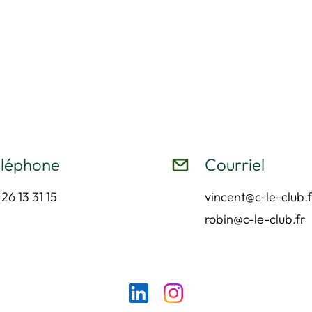
léphone
Courriel
26 13 31 15
vincent@c-le-club.f
robin@c-le-club.fr