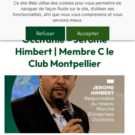
Ce site Web utilise des cookies pour vous permettre de
Skip
naviguer de façon fluide sur le site, d’utiliser ses
to
fonctionnalités, afin que nous vous comprenions et vous
main
servions mieux.
Harmonie Mutuelle
content
Refuser
Accepter
Occitanie – Jérôme
Himbert | Membre C le
Club Montpellier