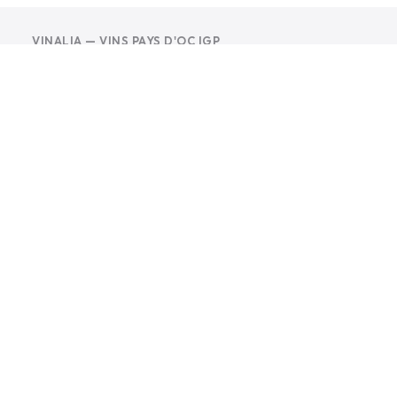
VINALIA — VINS PAYS D'OC IGP
Membres et partenaires du Club, les Vins
Pays d'Oc IGP accueillent plusieurs
rencontres dans leur lieu d'exception à
Lattes.