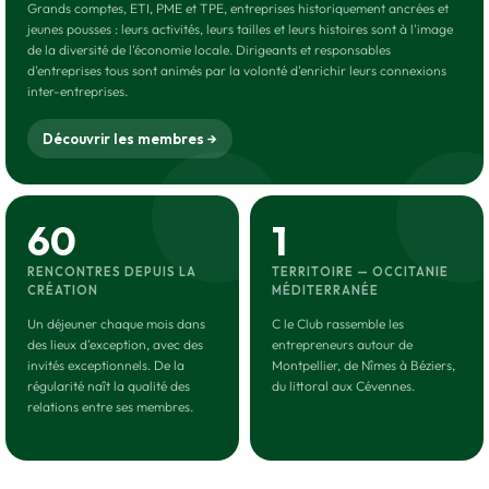
Grands comptes, ETI, PME et TPE, entreprises historiquement ancrées et
jeunes pousses : leurs activités, leurs tailles et leurs histoires sont à l'image
de la diversité de l'économie locale. Dirigeants et responsables
d'entreprises tous sont animés par la volonté d'enrichir leurs connexions
inter-entreprises.
Découvrir les membres →
60
1
RENCONTRES DEPUIS LA
TERRITOIRE — OCCITANIE
CRÉATION
MÉDITERRANÉE
Un déjeuner chaque mois dans
C le Club rassemble les
des lieux d'exception, avec des
entrepreneurs autour de
invités exceptionnels. De la
Montpellier, de Nîmes à Béziers,
régularité naît la qualité des
du littoral aux Cévennes.
relations entre ses membres.